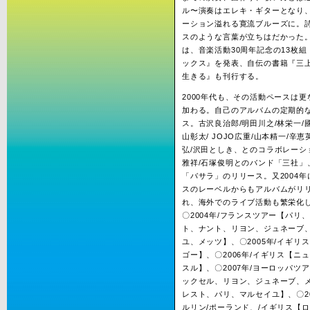
ル〜演奏はエレキ・ギターとなり
ーション溢れる寛流ブルーズに。
スのような言葉が立ちはだかった。
は、音楽活動30周年記念の13枚
ックス』を発表、自伝の書籍『三
生きる』も刊行する。
2000年代も、その活動ペースは
加わる。自己のアルバムの定期的
ス。古沢良治郎/明田川之/林栄一/
山彰太/ JOJO広重/山本精一/辛恵
弘/沢田としき、とのコラボレーシ
雅祥/石塚俊明とのバンド「三社」
「バサラ」のリリース。又2004
スのレーベルからもアルバムがリ
れ、海外でのライブ活動も繁栄化
〇2004年/フランスツアー【パリ
ト、ナント、リヨン、ジュネーブ
ユ、メッツ】、〇2005年/イギリ
ゴー】、〇2006年/イギリス【ニ
スル】、〇2007年/ヨーロッパツ
ックセル、リヨン、ジュネーブ、
レスト、パリ、マルセイユ】、〇20
ルリン/ポーランド、/イギリス【