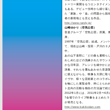
トーリー展開をもつエンタテイメ
もある。デビュー当時から繰り返
た「家族」や「血」の問題から脱
者の新境地とも言える作品。
http://www.randy.jp/
山崎ゆかり（空気公団）
音楽グループ「空気公団」所属。
身。
1997年「空気公団」結成。メン
て、現在は山崎・窪田・戸川の３
中。
あの山下達郎に「どの曲も素晴ら
わしめたほどの洗練されたサウン
かな日常語、アレンジを細やかに
演奏、それらを重ねあわせた音源
に据えながらも、映像を大胆に取
イヴや、様々な芸術家とのコラボ
を軸にした展覧会等、枠にとらわ
ト志向の活動を独自の方法論で続
2012年1月には、2011年2月〜6
7会場でのライブ映像をまとめたラ
が発売となる。
http://www.kukikodan.com