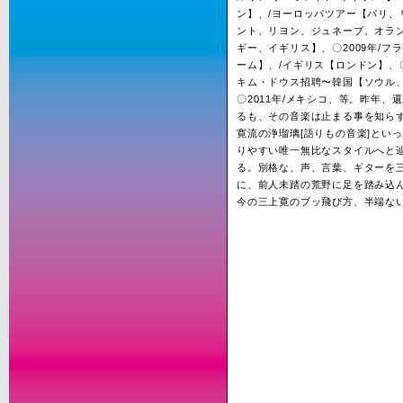
ン】、/ヨーロッパツアー【パリ、
ント、リヨン、ジュネーブ、オラ
ギー、イギリス】、〇2009年/フ
ーム】、/イギリス【ロンドン】、〇2
キム・ドウス招聘〜韓国【ソウル
〇2011年/メキシコ、等。昨年、
るも、その音楽は止まる事を知ら
寛流の浄瑠璃[語りもの音楽]とい
りやすい唯一無比なスタイルへと
る。別格な、声、言葉、ギターを
に、前人未踏の荒野に足を踏み込
今の三上寛のブッ飛び方、半端な