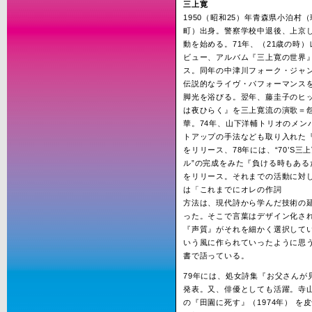
三上寛
1950（昭和25）年青森県小泊村
町）出身。警察学校中退後、上京
動を始める。71年、（21歳の時
ビュー、アルバム『三上寛の世界
ス。同年の中津川フォーク・ジャ
伝説的なライヴ・パフォーマンス
脚光を浴びる。翌年、藤圭子のヒ
は夜ひらく』を三上寛流の演歌＝
華。74年、山下洋輔トリオのメン
トアップの手法なども取り入れた『B
をリリース、78年には、“70’S三
ル”の完成をみた『負ける時もある
をリリース。それまでの活動に対
は「これまでにオレの作詞
方法は、現代詩から学んだ技術の
った。そこで言葉はデザイン化さ
『声質』がそれを細かく選択して
いう風に作られていったように思
書で語っている。
79年には、処女詩集『お父さんが
発表。又、俳優としても活躍。寺
の『田園に死す』（1974年） を