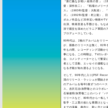
『新仁義なき戦い 組長の首 』（19
督：深作欣二）、『戦場のメリー
ス』（1983年/監督：大島渚）、
ズ』（1992年/監督：村上龍）、
ポルノ作品など20本近い映画やT
出演、映画音楽も手懸ける。ちな
演で親交を深めたピラニア軍団の
プロデュースしている。
80年代は、2枚のアルバムをリリ
が、新曲のリリースは無く、82年
年もの間、レコーディング活動か
事になる。この時期は、TVのレポ
会、コメンティーターとして繁栄
者として活動、エッセイの連載な
なる才能が知れ渡るようになる。
そして、90年代に入り[PSF Recor
濤のリリース・ラッシュが開始さ
のアルバムを毎年1枚ずつのペース
ス。吉沢元治/灰野敬とのコラボレ
石塚俊明/灰野敬二とのバンド「バ
リリースなど、80年代から一転し
歌手・三上寛の改たな幕開けとな
までの演奏、曲作り、歌い方とは