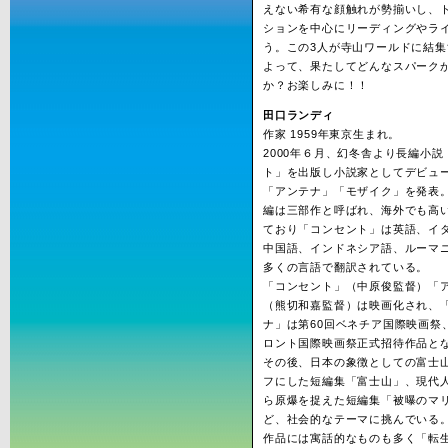
えない希有な顔触れが勢揃いし、
ションを中心にリーディングやラ
う。この3人が寺山ワールドに結集
よって、果たしてどんなスパーク
か？お楽しみに！！
田口ランディ
作家 1959年東京生まれ。
2000年６月、幻冬舎より長編小
ト」を出版し小説家としてデビュ
「アンテナ」「モザイク」を発表
編は三部作と呼ばれ、海外でも高
ており「コンセント」は英語、イ
中国語、インドネシア語、ルーマ
多くの言語で翻訳されている。
「コンセント」（中原俊監督）「
（熊切和嘉監督）は映画化され、
ナ」は第60回ベネチア国際映画祭
ロント国際映画祭正式招待作品と
その後、日本の象徴としての富士
フにした短編集「富士山」、現代
ら原爆を捉えた短編集「被曝のマ
ど、社会的なテーマに挑んでいる
作品には寓話的なものも多く「転