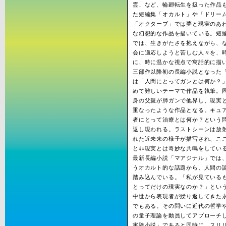
霊」など、輪廻転生を扱った作品
た短編集「オカルト」や「ドリー
「オクターブ」では夢と現実のあ
な幻想的な作品を描いている。短
では、生きがたさを抱えながら、
会に適応しようと苦しむ人々を、
に、時に温かな視点で寓話的に描
三部作以降初の長編小説となった
は「人間にとってガンとは何か？
めて難しいテーマで作品を執筆。
身の父親が肺ガンで他界し、現実
重なったような作品となる。キュ
者にとって治療とは何か？という
返し現われる。ラストシーンは放
れた近未来の様子が描写され、こ
と非現実とは奇妙な共鳴をしてい
最新長編小説「マアジナル」では、
うオカルト的な話題から、人間の
踏み込んでいる。「私が見ている
とってだけの現実なのか？」とい
中世から表現者が繰り返してきた
でもある。その問いに近代の哲学
の量子理論を動員してアプローチ
実験小説」であると同時に、スリ