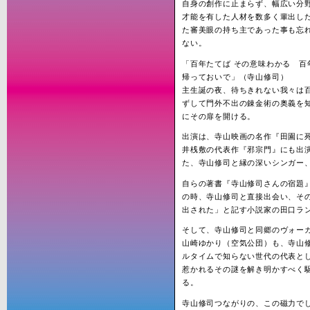
自身の創作に止まらず、幅広い分
才能を有した人材を数多く輩出し
た審美眼の持ち主であった事も忘
ない。
「百年たてば その意味わかる 百
帰っておいで」（寺山修司）
主生誕の夜、待ちきれない我々は
ずして門外不出の錬金術の奥義を
にその扉を開ける。
出演は、寺山映画の名作『田園に
井桟敷の代表作『邪宗門』にも出
た、寺山修司と縁の深いシンガー
自らの著書『寺山修司さんの宿題
の時、寺山修司と直接出会い、そ
出された」と記す小説家の田口ラ
そして、寺山修司と同郷のヴォー
山崎ゆかり（空気公団）も、寺山
ルタイムで知らない世代の代表と
惹かれるその謎を解き明かすべく
る。
寺山修司つながりの、この磁力で