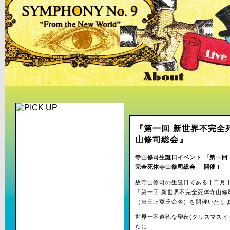
『第一回 新世界不完全
山修司総会』
寺山修司生誕日イベント 「第一回
完全死体寺山修司総会」 開催！
故寺山修司の生誕日である十二月
「第一回 新世界不完全死体寺山修
（※三上寛氏命名）を開催いたし
世界一不道徳な聖夜(クリスマスイ
たに