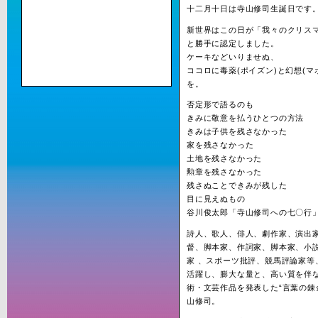
十二月十日は寺山修司生誕日です
新世界はこの日が「我々のクリス
と勝手に認定しました。
ケーキなどいりませぬ、
ココロに毒薬(ポイズン)と幻想(マ
を。
否定形で語るのも
きみに敬意を払うひとつの方法
きみは子供を残さなかった
家を残さなかった
土地を残さなかった
勲章を残さなかった
残さぬことできみが残した
目に見えぬもの
谷川俊太郎「寺山修司への七〇行
詩人、歌人、俳人、劇作家、演出
督、脚本家、作詞家、脚本家、小
家 、スポーツ批評、競馬評論家等
活躍し、膨大な量と、高い質を伴
術・文芸作品を発表した“言葉の錬
山修司。