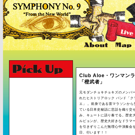
Club Aloe・ワンマン
「橙武者」
元モダンチョキチョキズのメンバ
れたヒストリアロック バンド「ク
エ」 。前身である雷マラソンから
ている日本史秘話に悲話を織り交
み、キュートに語り奏でる。歴史
ルピョンが、歴史大好きなドラマ
を引きずりこんだ無理心中演奏会
日、行います！！