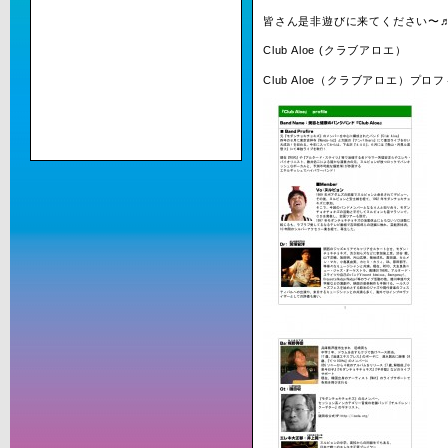
皆さん是非遊びに来てください〜
Club Aloe (クラブアロエ）
Club Aloe（クラブアロエ）プロ