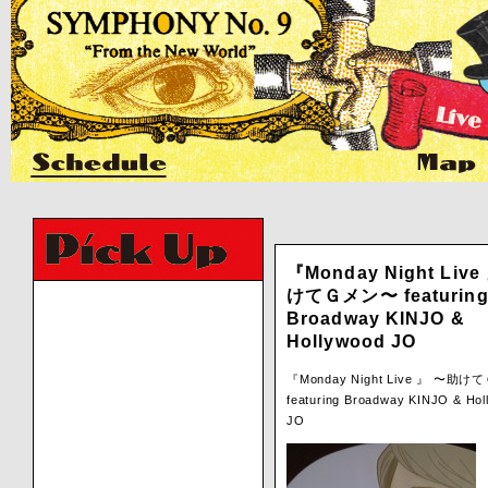
『Monday Night Liv
けてＧメン〜 featurin
Broadway KINJO &
Hollywood JO
『Monday Night Live 』 〜助
featuring Broadway KINJO & Hol
JO