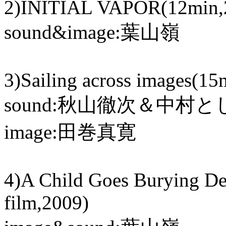
2)INITIAL VAPOR(12min,
sound&image:葉山嶺
3)Sailing across images(1
sound:秋山徹次＆中村
image:田巻真寛
4)A Child Goes Burying D
film,2009)