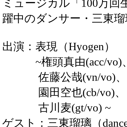
ミュージカル「100万
躍中のダンサー・三東瑠
出演：表現（Hyogen）
~権頭真由(acc/vo)
佐藤公哉(vn/vo)、
園田空也(cb/vo)、
古川麦(gt/vo) ~
ゲスト：三東瑠璃（dance