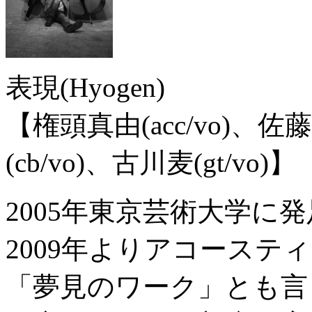
表現(Hyogen)
【権頭真由(acc/vo)、佐
(cb/vo)、古川麦(gt/vo)】
2005年東京芸術大学に
2009年よりアコーステ
「夢見のワーク」とも言