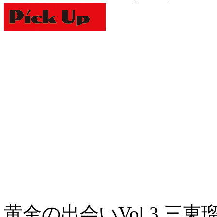
黄金の出会いVol.3 三東瑠璃