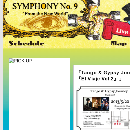
「Tango & Gypsy Jou
『El Viaje Vol.2』」