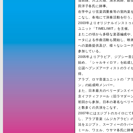
窪田緑、川上久雄、清水高師、数
田洋子各氏に師事。
在学中より弦楽四重奏等の室内楽
こなし、各地にて演奏活動を行う
2003年よりオリジナルインスト
ユニット「TIMELIMIT」を主催。
またこの頃から多様な楽器編成や
ータによる作曲活動も開始し、映画
への楽曲提供及び、様々なレコー
参加している。
2005年よりアラビア、ジプシー
始め、「シャルキィロマ」を結成
公認ヘブンズアーティストのライ
得。
アラブ、ロマ音楽ユニットの「ア
ン」の結成時メンバー。
また、日本最大のベリーダンスイ
京イフティファール（旧ラマダー
初回から参加。日本の著名なベリ
と数多くの共演をこなす。
2007年にはエジプトのカイロにて
し、アラブ音楽（ムジカアラビ）
法をエジプト、スーフィーのラバ
ミール、ワエル、ウサマ各氏に師