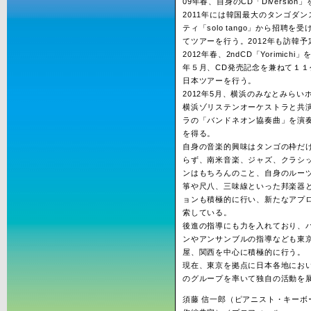
09年春、自身のCD「Diversion
2011年には韓国最大のタンゴダ
ティ「solo tango」から招聘を
てツアーを行う。2012年も訪韓予
2012年春、2ndCD「Yorimichi
年５月、CD発売記念を兼ねて１１
日本ツアーを行う。
2012年5月、横浜のみなとみらい
横浜ゾリステンオーケストラと共
ラの「バンドネオン協奏曲」を演
を得る。
自身の音楽的興味はタンゴの枠だ
らず、南米音楽、ジャズ、クラシ
ンはもちろんのこと、自身のルー
箏や尺八、三味線といった邦楽器
ョンも積極的に行い、新たなアプ
索している。
後進の指導にも力を入れており、
ンやアンサンブルの指導なども東
屋、関西を中心に積極的に行う。
現在、東京を拠点に日本各地にお
のグループを率いて独自の活動を
須藤 信一郎（ピアニスト・キーボ