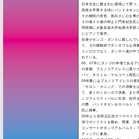
日本文化に囲まれた環境にて育つ
高校を卒業する頃にバンドネオン
その独特の音色、面白さに心を奪
その後２０歳の時より門奈紀生氏
同時期に大阪音楽大学短期大学部
にピアノで進学。
自身がタンゴ・ダンスに親しんで
り、その躍動的でダンサブルな演
ァンだけでなく、ダンサー達の中
れている。
05、07年にタンゴの本場である
の首都、ブエノスアイレスに渡り
パソ、ネストル・マルコーニ両氏
09年夏にはブエノスアイレスの老
「サロン・カニング」での演奏を
て、多くのミロンガで演奏。また
ンゴフェスティバルに出演、好評
の際、バンドネオンをロベルト・
氏に師事。
05年より吉田正記念オーケストラ
演でのソリストを務め、関東、日
コンサートやタンゴアルバム３～
ディングに参加。