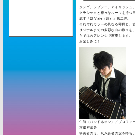
タンゴ、ジプシー、アイリッシュ
クラシックと様々なルーツを持つ
成す「El Viaje（旅）」第二弾。
それぞれカラーの異なる即興と、
リジナルまでの多彩な曲の数々を
らではのアレンジで演奏します。
お楽しみに！
仁詩（バンドネオン）／プロフィ
京都府出身
箏奏者の母、尺八奏者の父を持ち