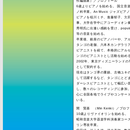
作編曲家）／プロフィール
6歳よりピアノを始める。 国立音
ノ科卒業。An Music ジャズピア
ピアノを稲川ミチ、進藤郁子、欠
事。大学在学中にアコーディオン
秀明氏に出逢い感銘を受け、popula
等の音楽を始める。
卒業後、銀座のピアノバーや、ア
タンゴの老舗、六本木カンデラリ
ピアニストを経て、本格的にアル
ンゴのピアニストとし活動を始め
2002年、東京ディズニーランド
として契約する。
現在はタンゴ界の重鎮、古橋ユキ
して活躍するなど、タンゴにとど
ダーレスピアニストとして幅広い
し、数々のレコーディングに参加
心に全国各地でライブやコンサー
いる。
閔 賢基 （Min Kenki）／プロ
10歳よりヴァイオリンを始める。
昭和音楽大学器楽学科演奏家コー
リン専攻卒業。