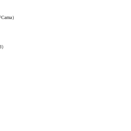
Cama）
）
nd）