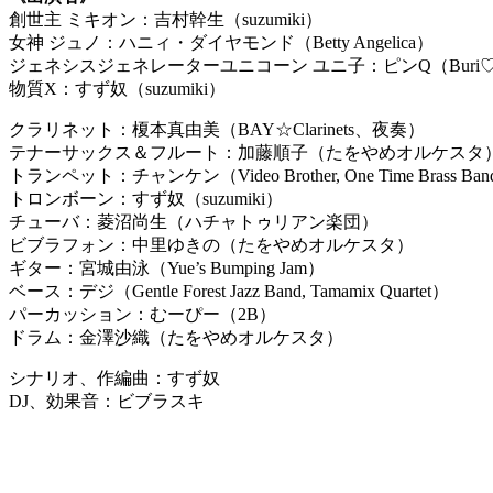
創世主 ミキオン：吉村幹生（suzumiki）
女神 ジュノ：ハニィ・ダイヤモンド（Betty Angelica）
ジェネシスジェネレーターユニコーン ユニ子：ピンQ（Buri♡
物質X：すず奴（suzumiki）
クラリネット：榎本真由美（BAY☆Clarinets、夜奏）
テナーサックス＆フルート：加藤順子（たをやめオルケスタ
トランペット：チャンケン（Video Brother, One Time Brass Ba
トロンボーン：すず奴（suzumiki）
チューバ：菱沼尚生（ハチャトゥリアン楽団）
ビブラフォン：中里ゆきの（たをやめオルケスタ）
ギター：宮城由泳（Yue’s Bumping Jam）
ベース：デジ（Gentle Forest Jazz Band, Tamamix Quartet）
パーカッション：むーぴー（2B）
ドラム：金澤沙織（たをやめオルケスタ）
シナリオ、作編曲：すず奴
DJ、効果音：ビブラスキ