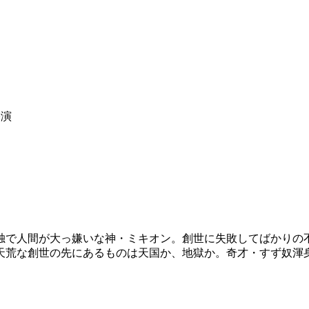
公演
独で人間が大っ嫌いな神・ミキオン。創世に失敗してばかりの
荒な創世の先にあるものは天国か、地獄か。奇才・すず奴渾身の