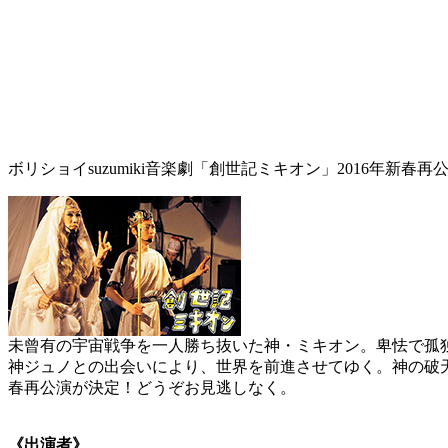
ボリショイsuzumiki音楽劇「創世記ミキオン」2016年新春再
未曾有の宇宙戦争を一人勝ち抜いた神・ミキオン。卑怯で孤
神ジュノとの出会いにより、世界を前進させてゆく。神の破天
春再公演が決定！どうぞお見逃しなく。
《出演者》