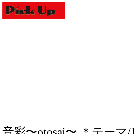
音彩〜otosai〜 ＊テーマ