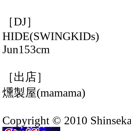
［DJ］
HIDE(SWINGKIDs)
Jun153cm
［出店］
燻製屋(mamama)
Copyright © 2010 Shinsekai