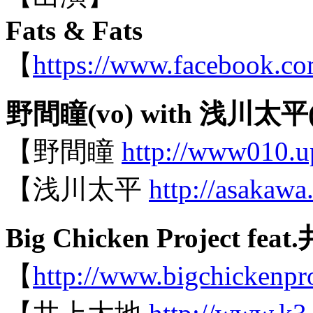
Fats & Fats
【
https://www.facebook.co
野間瞳(vo) with 浅川太平(
【野間瞳
http://www010.up
【浅川太平
http://asakawa.
Big Chicken Projec
【
http://www.bigchickenpr