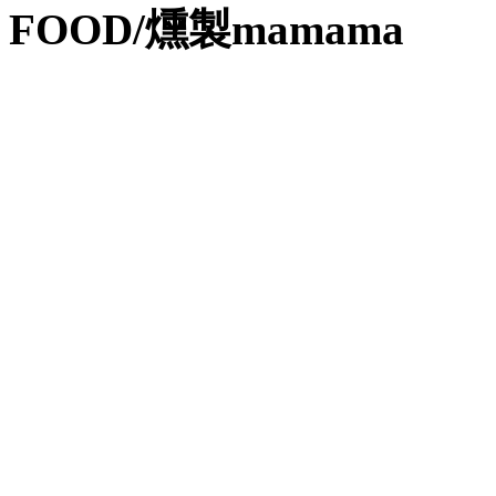
FOOD/燻製mamama