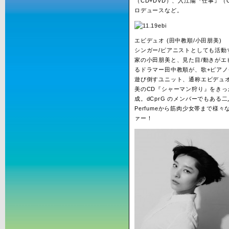
（CD+DVD）、入江陽『仕事』（
ロデュースなど。
エビデュオ (田中教順/小田朋美)
シンガー/ピアニストとしても活動
家の小田朋美と、見た目/動きがエ
るドラマー田中教順が、歌+ピアノ
遊び倒すユニット、通称エビデュ
美のCD『シャーマン狩り』をきっ
成。dCprG のメンバーでもある
Perfumeから筋肉少女帯まで様々
ァー！