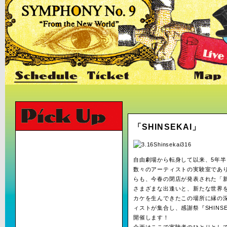
「SHINSEKAI」
自由劇場から転身して以来、5年半
数々のアーティストの実験室であ
らも、今春の閉店が発表された「
さまざまな出逢いと、新たな世界
カケを生んできたこの場所に縁の
ィストが集合し、感謝祭『SHINSE
開催します！
企画はここで実験者のひとりとし