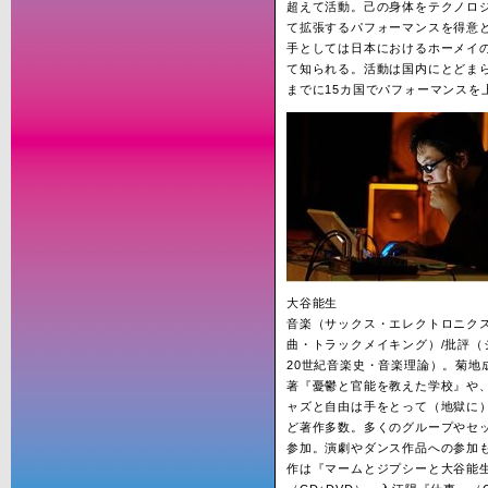
超えて活動。己の身体をテクノロ
て拡張するパフォーマンスを得意
手としては日本におけるホーメイ
て知られる。活動は国内にとどま
までに15カ国でパフォーマンスを
大谷能生
音楽（サックス・エレクトロニク
曲・トラックメイキング）/批評（
20世紀音楽史・音楽理論）。菊地
著『憂鬱と官能を教えた学校』や
ャズと自由は手をとって（地獄に
ど著作多数。多くのグループやセ
参加。演劇やダンス作品への参加
作は『マームとジプシーと大谷能