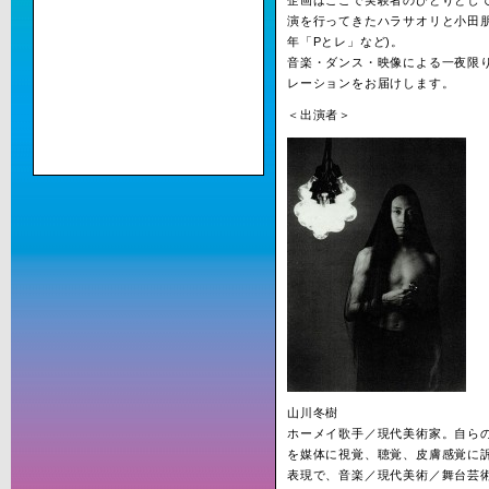
演を行ってきたハラサオリと小田朋美
年「Pとレ」など)。
音楽・ダンス・映像による一夜限
レーションをお届けします。
＜出演者＞
山川冬樹
ホーメイ歌手／現代美術家。自ら
を媒体に視覚、聴覚、皮膚感覚に
表現で、音楽／現代美術／舞台芸