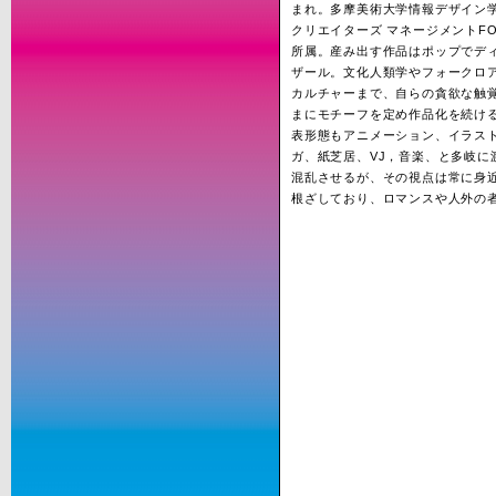
まれ。多摩美術大学情報デザイン
クリエイターズ マネージメントFO
所属。産み出す作品はポップでデ
ザール。文化人類学やフォークロ
カルチャーまで、自らの貪欲な触
まにモチーフを定め作品化を続け
表形態もアニメーション、イラス
ガ、紙芝居、VJ，音楽、と多岐に
混乱させるが、その視点は常に身
根ざしており、ロマンスや人外の