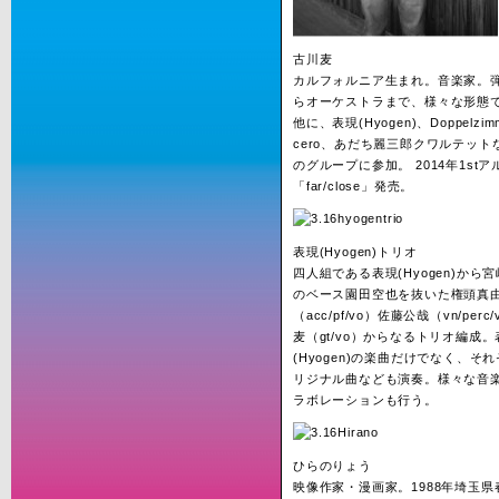
古川麦
カルフォルニア生まれ。音楽家。
らオーケストラまで、様々な形態
他に、表現(Hyogen)、Doppelzim
cero、あだち麗三郎クワルテット
のグループに参加。 2014年1stア
「far/close」発売。
表現(Hyogen)トリオ
四人組である表現(Hyogen)から
のベース園田空也を抜いた権頭真
（acc/pf/vo）佐藤公哉（vn/perc
麦（gt/vo）からなるトリオ編成。
(Hyogen)の楽曲だけでなく、そ
リジナル曲なども演奏。様々な音
ラボレーションも行う。
ひらのりょう
映像作家・漫画家。1988年埼玉