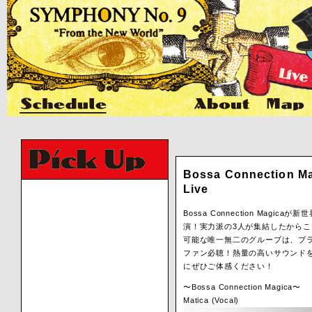
Bossa Connection M
Live
Bossa Connection Magicaが
演！実力派の3人が集結したからこ
可能な唯一無二のグルーブは、ブ
ファン必聴！熱量の高いサウンド
にぜひご体感ください！
〜Bossa Connection Magica〜
Matica (Vocal)