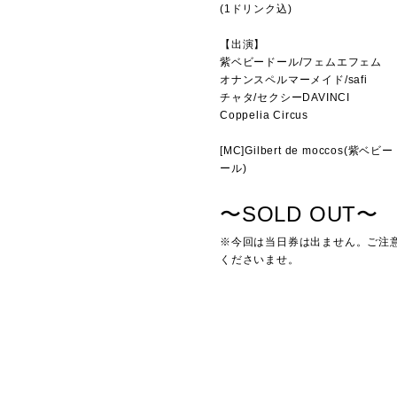
(1ドリンク込)
【出演】
紫ベビードール/フェムエフェム
オナンスペルマーメイド/safi
チャタ/セクシーDAVINCI
Coppelia Circus
[MC]Gilbert de moccos(紫ベビ
ール)
〜SOLD OUT〜
※今回は当日券は出ません。ご注
くださいませ。