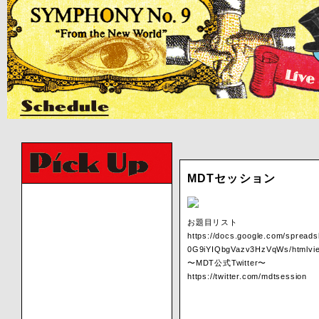
MDTセッション
お題目リスト
https://docs.google.com/spre
0G9iYIQbgVazv3HzVqWs/htmlvi
〜MDT公式Twitter〜
https://twitter.com/mdtsession