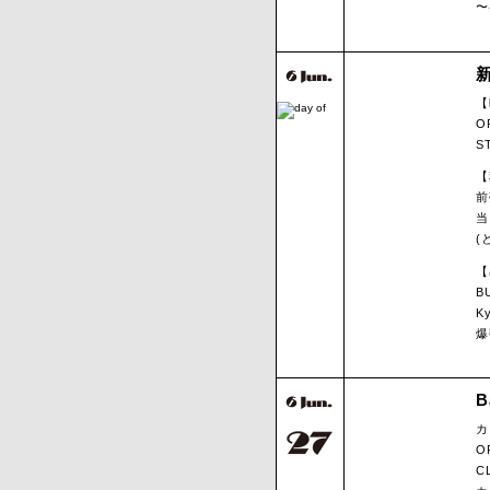
〜
新
【
O
S
【
前
当
(
【
B
Ky
爆
B
カ
O
C