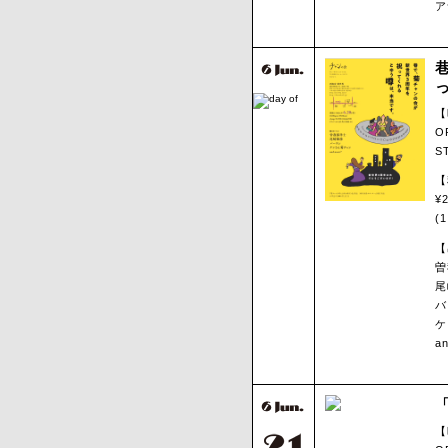
ア
【
O
S
【
¥2
(
【
曽
尾
バ
ケ
a
【