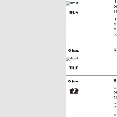
【
O
S
【
前
当
(
R
B
カ
O
C
カ
(
※