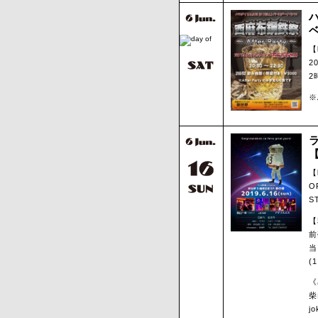
ハ
ベ
【
20
2
※
【
O
S
【
前
当
(
《
柴
jo