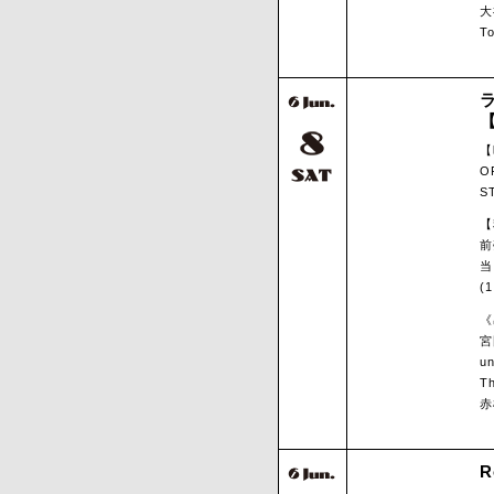
大
T
【
O
S
【
前
当
(
《
宮
un
T
赤
R