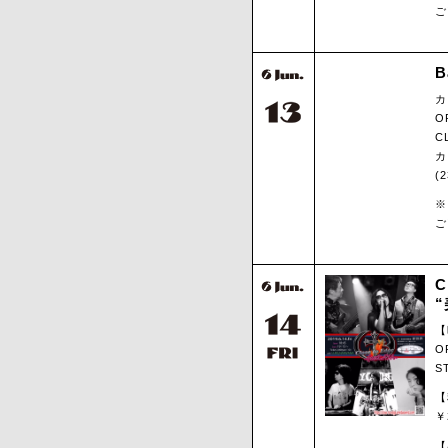
ご
B
カ
O
C
カ
(
※
ご
C
【
O
S
【
￥
【