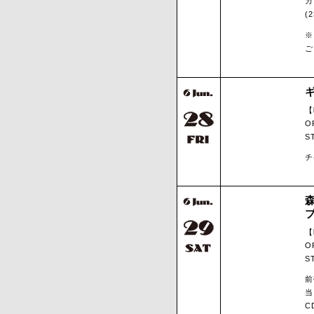
カ
(
※
ご
ギ
【
O
S
チ
【
O
S
前
当
C