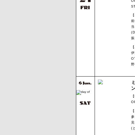
O
S
【
前
当
(
振
【
伊
O
野
【
O
【
参
見
(