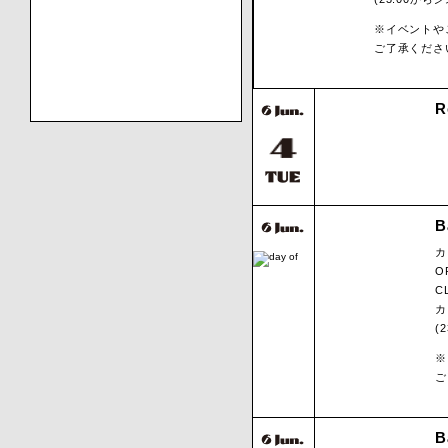
※イベントや
ご了承くださ
R
B
カ
O
C
カ
(
※
ご
B