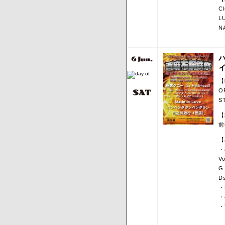
Cl
L
N
ハ
【
O
S
【
前
【
・
V
G
D
・
・
・