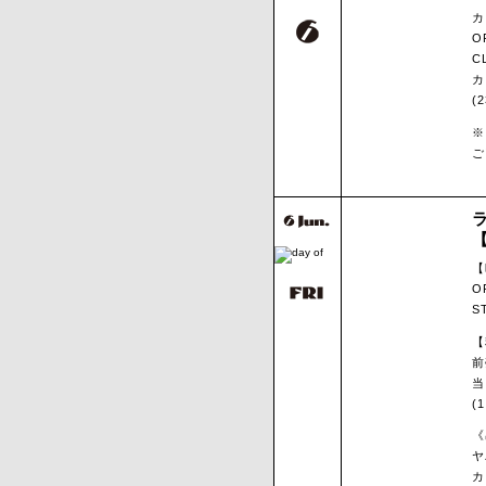
カ
O
C
カ
(
※
ご
【
O
S
【
前
当
(
《
ヤ
カ