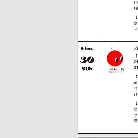
(
(
【
森
ス
【
O
S
【
前
当
(
【
松
サ
愛
0