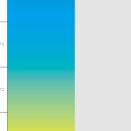
がご
がご