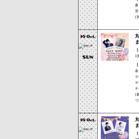
参
見
(
丸
【
1
【
各
※
※
チ
(
つ
丸
【