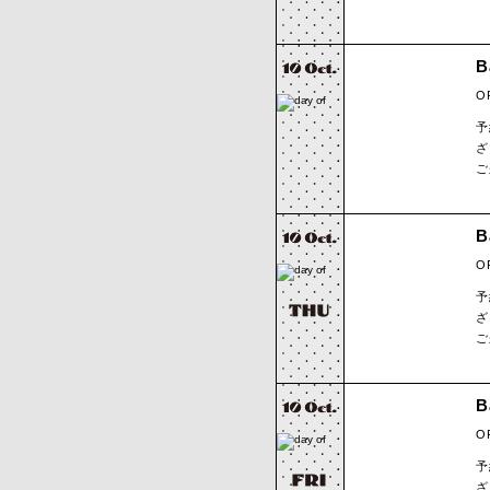
B
O
予
ざ
ご
B
O
予
ざ
ご
B
O
予
ざ