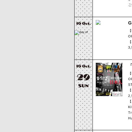
ご
G
【
O
【
3
【
O
S
【
2
【
K
Tr
Hu