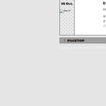
B
O
予
ざ
ご
0
Copyright © 2010 Shinsekai. All Rig