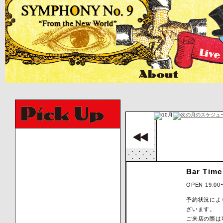
Bar Time
OPEN 19:00
予約状況によ
ざいます。
ご来店の際は