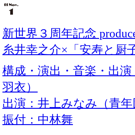
新世界３周年記念 produce l
糸井幸之介×「安寿と厨
構成・演出・音楽・出演：糸井
羽衣）
出演：井上みなみ（青年
振付：中林舞