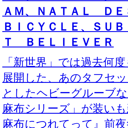
ＡＭ、ＮＡＴＡＬ Ｄ
ＢＩＣＹＣＬＥ、ＳＵＢ
Ｔ ＢＥＬＩＥＶＥＲ
「新世界」では過去何度
展開した、あのタフセッ
としたヘビーグルーブな
麻布シリーズ」が装いも新
麻布につれてって』前夜