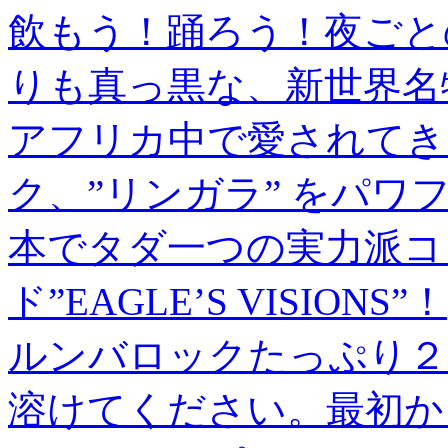
飲もう！踊ろう！夜ごと
りも真っ黒な、新世界名
アフリカ中で愛されてき
ク、”リンガラ” をパ
本でタダ一つの実力派コ
ド”EAGLE’S VISIONS”！
ルンバロックたっぷり２
溶けてください。最初か