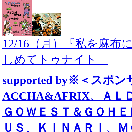
12/16（月）『私を麻
しめてトゥナイト」
supported by※＜スポ
ACCHA&AFRIX、
ＧＯＷＥＳＴ＆ＧＯＨＥ
ＵＳ、ＫＩＮＡＲＩ、Ｍ