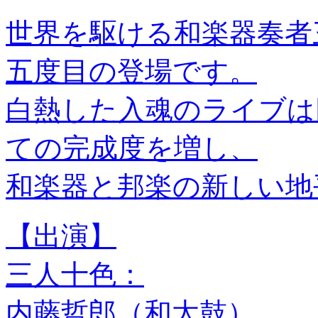
世界を駆ける和楽器奏者
五度目の登場です。
白熱した入魂のライブは
ての完成度を増し、
和楽器と邦楽の新しい地
【出演】
三人十色：
内藤哲郎（和太鼓）