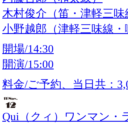
木村俊介（笛・津軽三味
小野越郎（津軽三味線・
開場/14:30
開演/15:00
料金/ご予約、当日共：3,
Qui（クィ）ワンマン