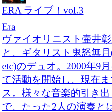
ERA ライブ！vol.3
Era
ヴァイオリニスト壷井彰久(KBB, 
と、ギタリスト鬼怒無月(Bondage
etc)のデュオ。2000
て活動を開始し、現在ま
ス。様々な音楽的引き出
で、たった2人の演奏と