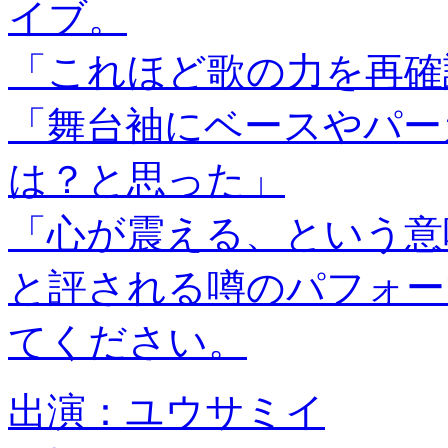
イブ。
「これほど歌の力を再確
「舞台袖にベースやパー
は？と思った」
「心が震える、という意
と評される噂のパフォー
てください。
出演：ユウサミイ