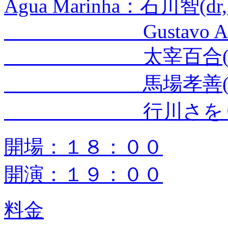
Água Marinha：石川智(dr, 
Gustavo Anacleto
太宰百合(pf
馬場孝善(gu
行川さをり(v
開場：１８：００
開演：１９：００
料金