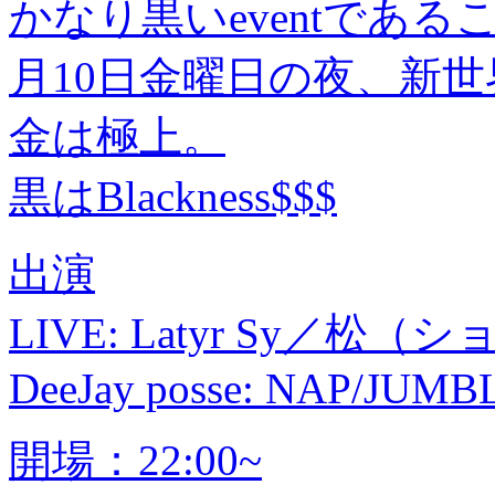
かなり黒いeventである
月10日金曜日の夜、新
金は極上。
黒はBlackness$$$
出演
LIVE: Latyr Sy／松（シ
DeeJay posse: NAP/JUM
開場：22:00~