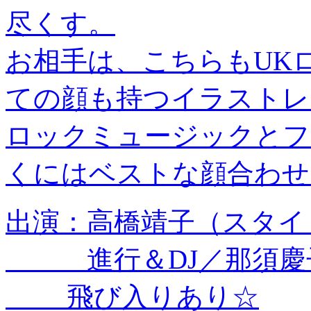
尽くす。
お相手は、こちらもUK
ての顔も持つイラストレ
ロックミュージックとフ
くにはベストな顔合わせ
出演：高橋靖子（スタイ
進行＆DJ／那須慶子
飛び入りあり☆