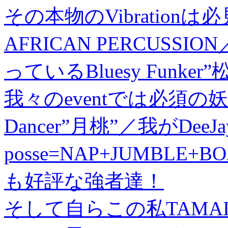
その本物のVibrationは必見
AFRICAN PERCUSS
っているBluesy Fun
我々のeventでは必須の
Dancer”月桃”／我がDeeJa
posse=NAP+JUMBLE+BO
も好評な強者達！
そして自らこの私TAMA