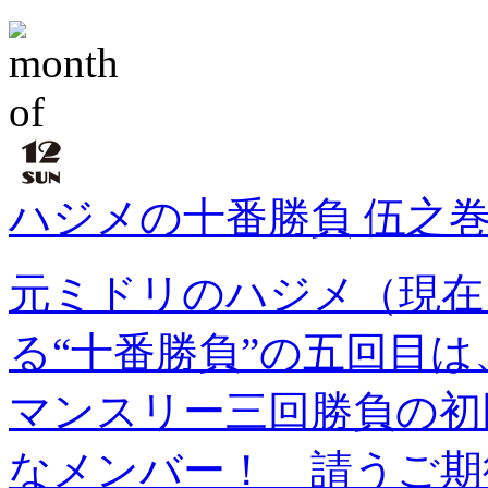
ハジメの十番勝負 伍之巻「
元ミドリのハジメ（現在
る“十番勝負”の五回目
マンスリー三回勝負の初
なメンバー！ 請うご期