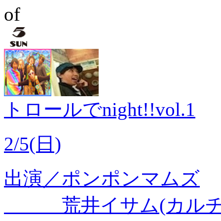
トロールでnight!!vol.1
2/5(日)
出演／ポンポンマムズ
荒井イサム(カルチ