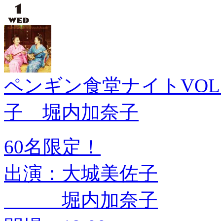
ペンギン食堂ナイトVOL
子 堀内加奈子
60名限定！
出演：大城美佐子
堀内加奈子