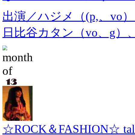
出演／ハジメ（(p,、v
日比谷カタン（vo、g）、
☆ROCK＆FASHION☆ talki