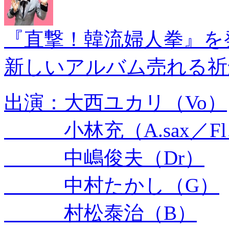
『直撃！韓流婦人拳』を
新しいアルバム売れる祈
出演：大西ユカリ（Vo）
小林充（A.sax／Fl
中嶋俊夫（Dr）
中村たかし（G）
村松泰治（B）