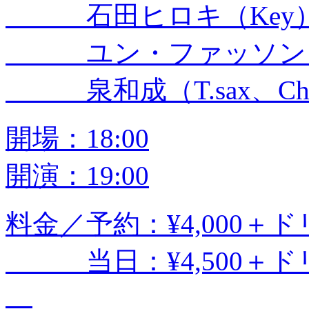
石田ヒロキ（Key
ユン・ファッソン（t
泉和成（T.sax、Ch
開場：18:00
開演：19:00
料金／予約：¥4,000＋
当日：¥4,500＋ド