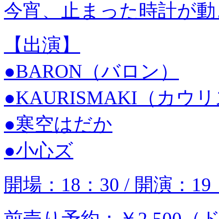
今宵、止まった時計が動
【出演】
●BARON（バロン）
●KAURISMAKI（カウ
●寒空はだか
●小心ズ
開場：18：30 / 開演：19
前売り予約：￥2,500（