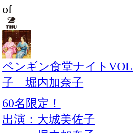
ペンギン食堂ナイトVOL
子 堀内加奈子
60名限定！
出演：大城美佐子