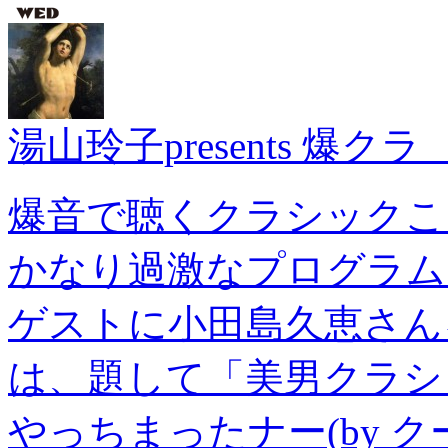
湯山玲子presents 爆
爆音で聴くクラシックこ
かなり過激なプログラム
ゲストに小田島久恵さん
は、題して「美男クラシ
やっちまったナー(by 