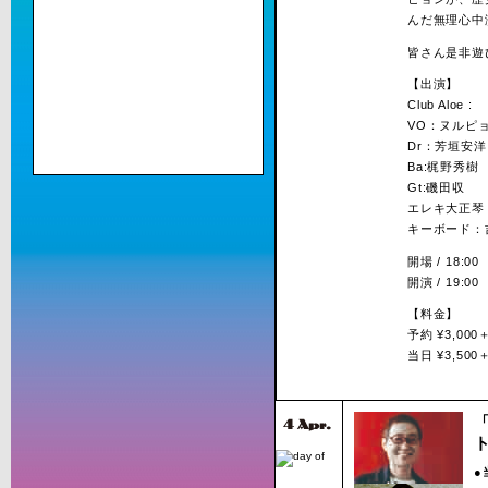
んだ無理心中
皆さん是非遊
【出演】
Club Aloe :
VO：ヌルピ
Dr：芳垣安洋
Ba:梶野秀樹
Gt:磯田収
エレキ大正琴
キーボード：
開場 / 18:00
開演 / 19:00
【料金】
予約 ¥3,00
当日 ¥3,50
●